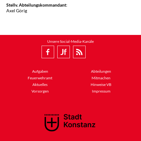
Stellv.
Abteilungskommandant
:
Axel Görig
Unsere Social-Media-Kanäle
Aufgaben
Abteilungen
Feuerwehramt
Mitmachen
Aktuelles
Hinweise VB
Vorsorgen
Impressum