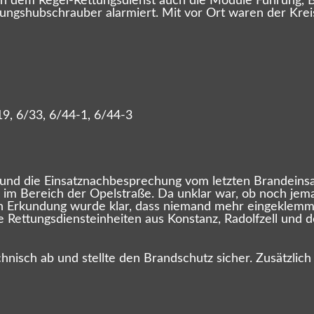
ben dem Regel-Rettungsdienst auch die Module Führung, 
ttungshubschrauber alarmiert. Mit vor Ort waren der Kre
19, 6/33, 6/44-1, 6/44-3
und die Einsatznachbesprechung vom letzten Brandeinsat
 im Bereich der Opelstraße. Da unklar war, ob noch jem
ten Erkundung wurde klar, dass niemand mehr eingeklemm
 Rettungsdiensteinheiten aus Konstanz, Radolfzell und de
chnisch ab und stellte den Brandschutz sicher. Zusätzli