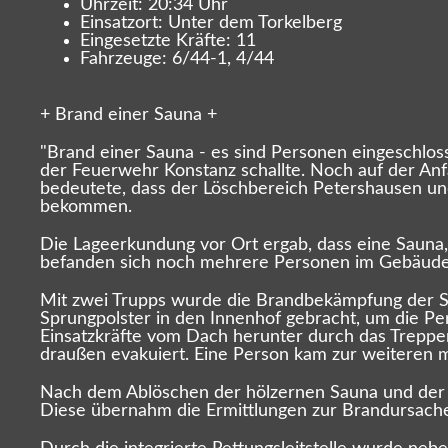
Uhrzeit: 20:34 Uhr
Einsatzort: Unter dem Torkelberg
Eingesetzte Kräfte: 11
Fahrzeuge: 6/44-1, 4/44
+ Brand einer Sauna +
"Brand einer Sauna - es sind Personen eingeschlos
der Feuerwehr Konstanz schallte. Noch auf der Anf
bedeutete, dass der Löschbereich Petershausen und
bekommen.
Die Lageerkundung vor Ort ergab, dass eine Sauna,
befanden sich noch mehrere Personen im Gebäude. 
Mit zwei Trupps wurde die Brandbekämpfung der S
Sprungpolster in den Innenhof gebracht, um die P
Einsatzkräfte vom Dach herunter durch das Treppe
draußen evakuiert. Eine Person kam zur weiteren m
Nach dem Ablöschen der hölzernen Sauna und der K
Diese übernahm die Ermittlungen zur Brandursach