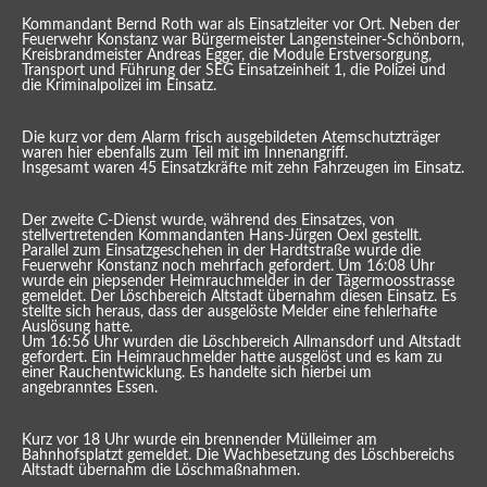
Kommandant Bernd Roth war als Einsatzleiter vor Ort. Neben der
Feuerwehr Konstanz war Bürgermeister Langensteiner-Schönborn,
Kreisbrandmeister Andreas Egger, die Module Erstversorgung,
Transport und Führung der SEG Einsatzeinheit 1, die Polizei und
die Kriminalpolizei im Einsatz.
Die kurz vor dem Alarm frisch ausgebildeten Atemschutzträger
waren hier ebenfalls zum Teil mit im Innenangriff.
Insgesamt waren 45 Einsatzkräfte mit zehn Fahrzeugen im Einsatz.
Der zweite C-Dienst wurde, während des Einsatzes, von
stellvertretenden Kommandanten Hans-Jürgen Oexl gestellt.
Parallel zum Einsatzgeschehen in der Hardtstraße wurde die
Feuerwehr Konstanz noch mehrfach gefordert. Um 16:08 Uhr
wurde ein piepsender Heimrauchmelder in der Tägermoosstrasse
gemeldet. Der Löschbereich Altstadt übernahm diesen Einsatz. Es
stellte sich heraus, dass der ausgelöste Melder eine fehlerhafte
Auslösung hatte.
Um 16:56 Uhr wurden die Löschbereich Allmansdorf und Altstadt
gefordert. Ein Heimrauchmelder hatte ausgelöst und es kam zu
einer Rauchentwicklung. Es handelte sich hierbei um
angebranntes Essen.
Kurz vor 18 Uhr wurde ein brennender Mülleimer am
Bahnhofsplatzt gemeldet. Die Wachbesetzung des Löschbereichs
Altstadt übernahm die Löschmaßnahmen.