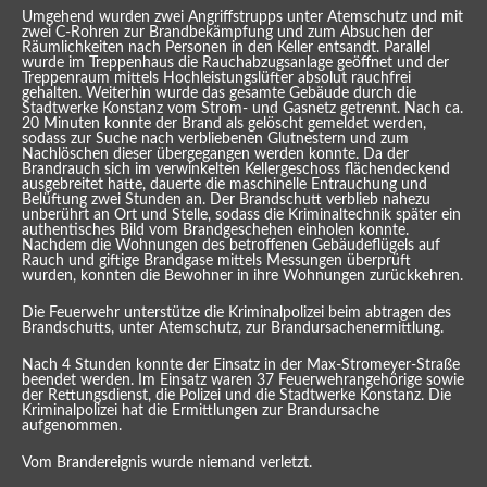
Umgehend wurden zwei Angriffstrupps unter Atemschutz und mit
zwei C-Rohren zur Brandbekämpfung und zum Absuchen der
Räumlichkeiten nach Personen in den Keller entsandt. Parallel
wurde im Treppenhaus die Rauchabzugsanlage geöffnet und der
Treppenraum mittels Hochleistungslüfter absolut rauchfrei
gehalten. Weiterhin wurde das gesamte Gebäude durch die
Stadtwerke Konstanz vom Strom- und Gasnetz getrennt. Nach ca.
20 Minuten konnte der Brand als gelöscht gemeldet werden,
sodass zur Suche nach verbliebenen Glutnestern und zum
Nachlöschen dieser übergegangen werden konnte. Da der
Brandrauch sich im verwinkelten Kellergeschoss flächendeckend
ausgebreitet hatte, dauerte die maschinelle Entrauchung und
Belüftung zwei Stunden an. Der Brandschutt verblieb nahezu
unberührt an Ort und Stelle, sodass die Kriminaltechnik später ein
authentisches Bild vom Brandgeschehen einholen konnte.
Nachdem die Wohnungen des betroffenen Gebäudeflügels auf
Rauch und giftige Brandgase mittels Messungen überprüft
wurden, konnten die Bewohner in ihre Wohnungen zurückkehren.
Die Feuerwehr unterstütze die Kriminalpolizei beim abtragen des
Brandschutts, unter Atemschutz, zur Brandursachenermittlung.
Nach 4 Stunden konnte der Einsatz in der Max-Stromeyer-Straße
beendet werden. Im Einsatz waren 37 Feuerwehrangehörige sowie
der Rettungsdienst, die Polizei und die Stadtwerke Konstanz. Die
Kriminalpolizei hat die Ermittlungen zur Brandursache
aufgenommen.
Vom Brandereignis wurde niemand verletzt.