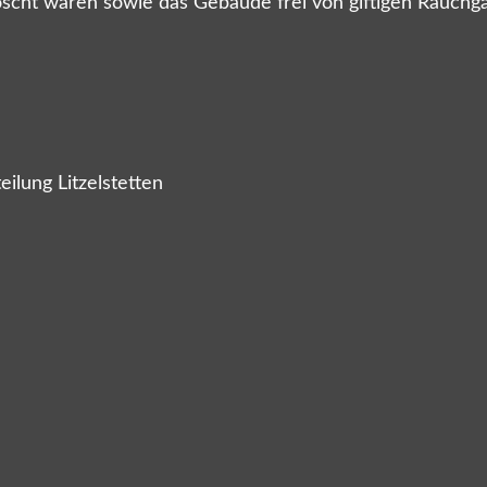
scht waren sowie das Gebäude frei von giftigen Rauchga
ilung Litzelstetten