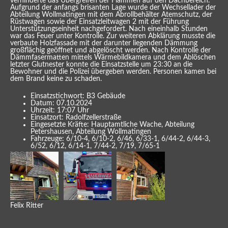
verhinderte das Übergreifen der Flammen auf den Dachbereich.
Aufgrund der anfangs brisanten Lage wurde der Wechsellader der
Abteilung Wollmatingen mit dem Abrollbehälter Atemschutz, der
Rüstwagen sowie der Einsatzleitwagen 2 mit der Führung
Unterstützungseinheit nachgefordert. Nach eineinhalb Stunden
war das Feuer unter Kontrolle. Zur weiteren Abklärung musste die
verbaute Holzfassade mit der darunter liegenden Dämmung
großflächig geöffnet und abgelöscht werden. Nach Kontrolle der
Dämmfasermatten mittels Wärmebildkamera und dem Ablöschen
letzter Glutnester konnte die Einsatzstelle um 23:30 an die
Bewohner und die Polizei übergeben werden. Personen kamen bei
dem Brand keine zu schaden.
Einsatzstichwort: B3 Gebäude
Datum: 07.10.2024
Uhrzeit: 17:07 Uhr
Einsatzort: Radolfzellerstraße
Eingesetzte Kräfte: Hauptamtliche Wache, Abteilung
Petershausen, Abteilung Wollmatingen
Fahrzeuge: 6/10-4, 6/10-2, 6/46, 6/33-1, 6/44-2, 6/44-3,
6/52, 6/12, 6/14-1, 7/44-2, 7/19, 7/65-1
Felix Ritter