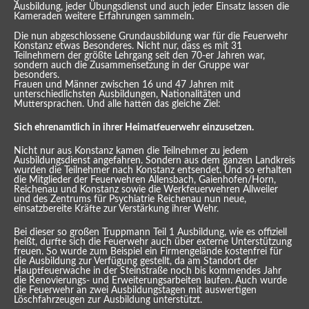
Ausbildung, jeder Übungsdienst und auch jeder Einsatz lassen die
Kameraden weitere Erfahrungen sammeln.
Die nun abgeschlossene Grundausbildung war für die Feuerwehr
Konstanz etwas Besonderes. Nicht nur, dass es mit 31
Teilnehmern der größte Lehrgang seit den 70-er Jahren war,
sondern auch die Zusammensetzung in der Gruppe war
besonders.
Frauen und Männer zwischen 16 und 47 Jahren mit
unterschiedlichsten Ausbildungen, Nationalitäten und
Muttersprachen. Und alle hatten das gleiche Ziel:
Sich ehrenamtlich in ihrer Heimatfeuerwehr einzusetzen.
Nicht nur aus Konstanz kamen die Teilnehmer zu jedem
Ausbildungsdienst angefahren. Sondern aus dem ganzen Landkreis
wurden die Teilnehmer nach Konstanz entsendet. Und so erhalten
die Mitglieder der Feuerwehren Allensbach, Gaienhofen/Horn,
Reichenau und Konstanz sowie die Werkfeuerwehren Allweiler
und des Zentrums für Psychiatrie Reichenau nun neue,
einsatzbereite Kräfte zur Verstärkung ihrer Wehr.
Bei dieser so großen Truppmann Teil 1 Ausbildung, wie es offiziell
heißt, durfte sich die Feuerwehr auch über externe Unterstützung
freuen. So wurde zum Beispiel ein Firmengelände kostenfrei für
die Ausbildung zur Verfügung gestellt, da am Standort der
Hauptfeuerwache in der Steinstraße noch bis kommendes Jahr
die Renovierungs- und Erweiterungsarbeiten laufen. Auch wurde
die Feuerwehr an zwei Ausbildungstagen mit auswertigen
Löschfahrzeugen zur Ausbildung unterstützt.