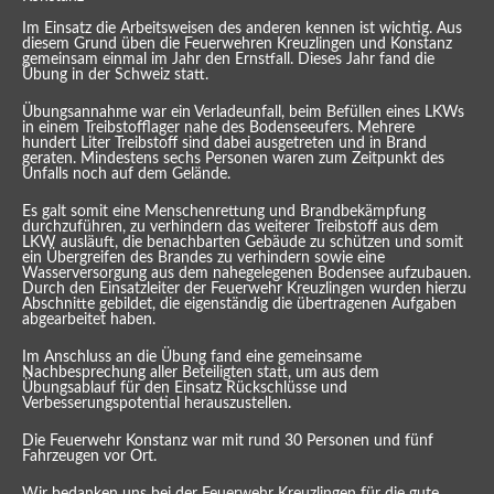
Im Einsatz die Arbeitsweisen des anderen kennen ist wichtig. Aus
diesem Grund üben die Feuerwehren Kreuzlingen und Konstanz
gemeinsam einmal im Jahr den Ernstfall. Dieses Jahr fand die
Übung in der Schweiz statt.
Übungsannahme war ein Verladeunfall, beim Befüllen eines LKWs
in einem Treibstofflager nahe des Bodenseeufers. Mehrere
hundert Liter Treibstoff sind dabei ausgetreten und in Brand
geraten. Mindestens sechs Personen waren zum Zeitpunkt des
Unfalls noch auf dem Gelände.
Es galt somit eine Menschenrettung und Brandbekämpfung
durchzuführen, zu verhindern das weiterer Treibstoff aus dem
LKW ausläuft, die benachbarten Gebäude zu schützen und somit
ein Übergreifen des Brandes zu verhindern sowie eine
Wasserversorgung aus dem nahegelegenen Bodensee aufzubauen.
Durch den Einsatzleiter der Feuerwehr Kreuzlingen wurden hierzu
Abschnitte gebildet, die eigenständig die übertragenen Aufgaben
abgearbeitet haben.
Im Anschluss an die Übung fand eine gemeinsame
Nachbesprechung aller Beteiligten statt, um aus dem
Übungsablauf für den Einsatz Rückschlüsse und
Verbesserungspotential herauszustellen.
Die Feuerwehr Konstanz war mit rund 30 Personen und fünf
Fahrzeugen vor Ort.